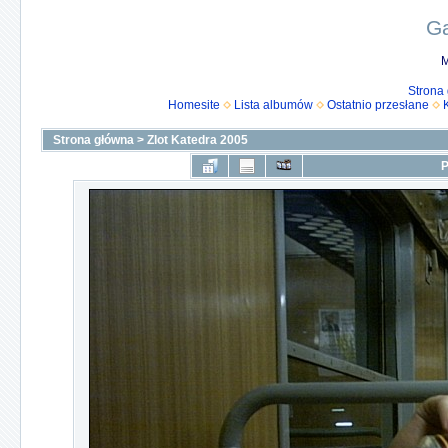
Ga
M
Strona
Homesite
Lista albumów
Ostatnio przesłane
Strona główna
>
Zlot Katedra 2005
P