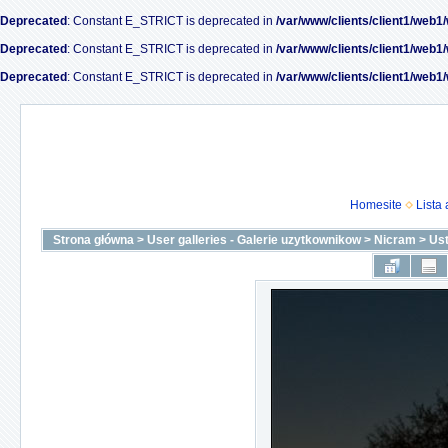
Deprecated
: Constant E_STRICT is deprecated in
/var/www/clients/client1/web1
Deprecated
: Constant E_STRICT is deprecated in
/var/www/clients/client1/web1
Deprecated
: Constant E_STRICT is deprecated in
/var/www/clients/client1/web1
Homesite
Lista
Strona główna
>
User galleries - Galerie uzytkownikow
>
Nicram
>
Us