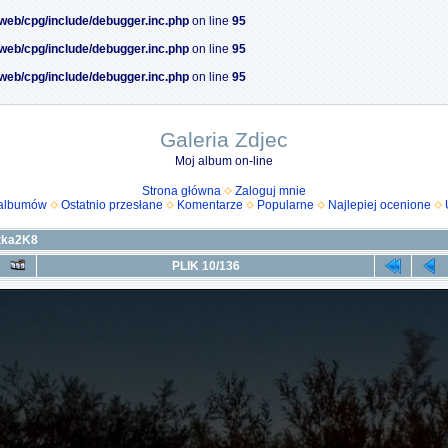
/web/cpg/include/debugger.inc.php
on line
95
/web/cpg/include/debugger.inc.php
on line
95
/web/cpg/include/debugger.inc.php
on line
95
Galeria Zdjec
Moj album on-line
Strona główna
Zaloguj mnie
 albumów
Ostatnio przesłane
Komentarze
Popularne
Najlepiej ocenione
tka2K8
PLIK 10/136