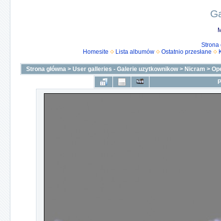
Ga
M
Strona
Homesite
Lista albumów
Ostatnio przesłane
Strona główna
>
User galleries - Galerie uzytkownikow
>
Nicram
>
Op
P