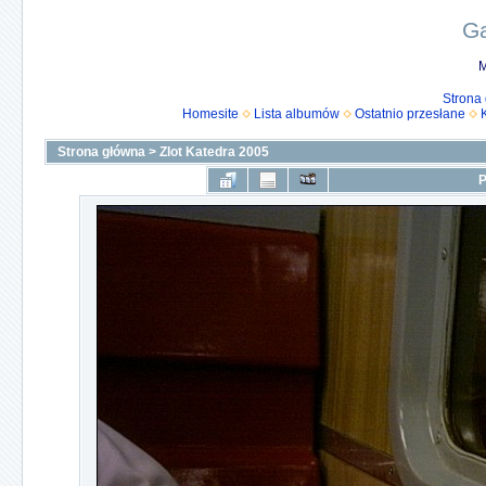
Ga
M
Strona
Homesite
Lista albumów
Ostatnio przesłane
Strona główna
>
Zlot Katedra 2005
P