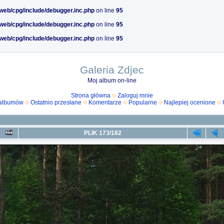
/web/cpg/include/debugger.inc.php
on line
95
/web/cpg/include/debugger.inc.php
on line
95
/web/cpg/include/debugger.inc.php
on line
95
Galeria Zdjec
Moj album on-line
Strona główna
Zaloguj mnie
 albumów
Ostatnio przesłane
Komentarze
Popularne
Najlepiej ocenione
PLIK 173/182