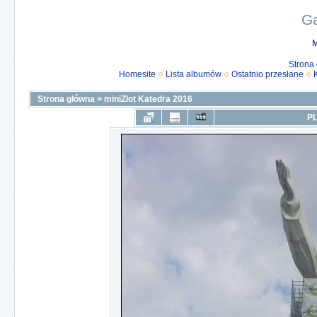
Ga
M
Strona
Homesite
Lista albumów
Ostatnio przesłane
Strona główna
>
miniZlot Katedra 2016
PL