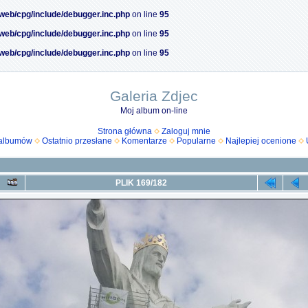
/web/cpg/include/debugger.inc.php
on line
95
/web/cpg/include/debugger.inc.php
on line
95
/web/cpg/include/debugger.inc.php
on line
95
Galeria Zdjec
Moj album on-line
Strona główna
Zaloguj mnie
 albumów
Ostatnio przesłane
Komentarze
Popularne
Najlepiej ocenione
PLIK 169/182