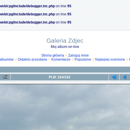
/web/cpg/include/debugger.inc.php
on line
95
/web/cpg/include/debugger.inc.php
on line
95
/web/cpg/include/debugger.inc.php
on line
95
Galeria Zdjec
Moj album on-line
Strona główna
Zaloguj mnie
 albumów
Ostatnio przesłane
Komentarze
Popularne
Najlepiej ocenione
PLIK 164/182