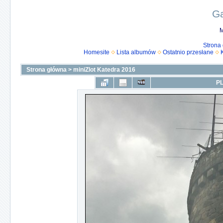
Ga
M
Strona
Homesite
Lista albumów
Ostatnio przesłane
Strona główna
>
miniZlot Katedra 2016
PL