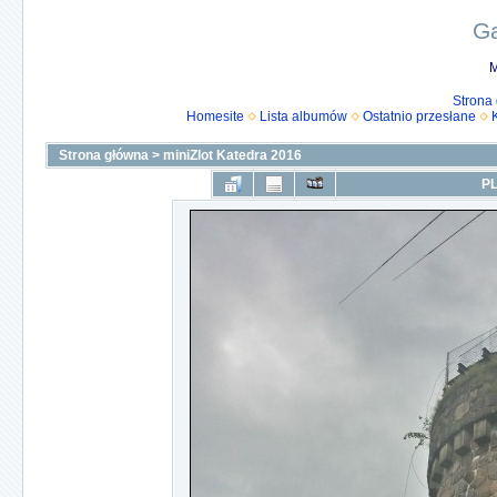
Ga
M
Strona
Homesite
Lista albumów
Ostatnio przesłane
Strona główna
>
miniZlot Katedra 2016
PL