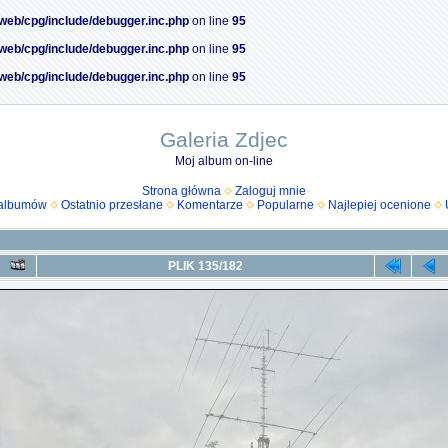
/web/cpg/include/debugger.inc.php
on line
95
/web/cpg/include/debugger.inc.php
on line
95
/web/cpg/include/debugger.inc.php
on line
95
Galeria Zdjec
Moj album on-line
Strona główna
Zaloguj mnie
 albumów
Ostatnio przesłane
Komentarze
Popularne
Najlepiej ocenione
PLIK 135/182