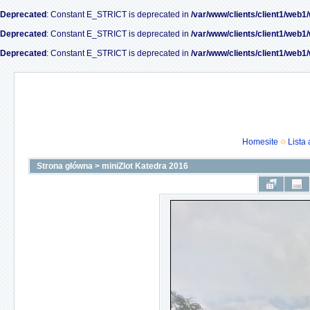
Deprecated
: Constant E_STRICT is deprecated in
/var/www/clients/client1/web1
Deprecated
: Constant E_STRICT is deprecated in
/var/www/clients/client1/web1
Deprecated
: Constant E_STRICT is deprecated in
/var/www/clients/client1/web1
Homesite
Lista
Strona główna
>
miniZlot Katedra 2016