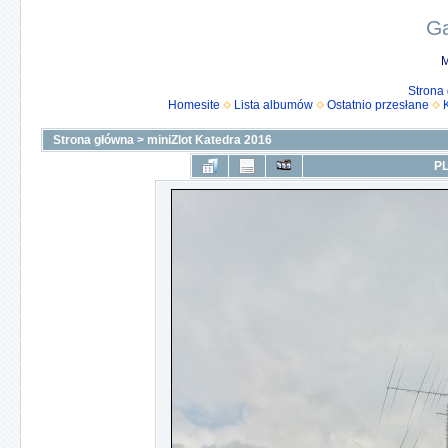
Ga
M
Strona
Homesite
Lista albumów
Ostatnio przesłane
Strona główna
>
miniZlot Katedra 2016
PL