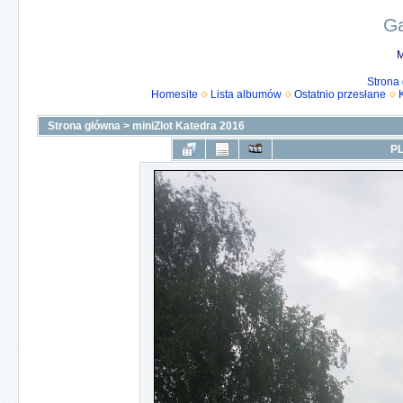
Ga
M
Strona
Homesite
Lista albumów
Ostatnio przesłane
Strona główna
>
miniZlot Katedra 2016
PL