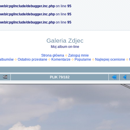
/web/cpg/include/debugger.inc.php
on line
95
/web/cpg/include/debugger.inc.php
on line
95
/web/cpg/include/debugger.inc.php
on line
95
Galeria Zdjec
Moj album on-line
Strona główna
Zaloguj mnie
 albumów
Ostatnio przesłane
Komentarze
Popularne
Najlepiej ocenione
PLIK 79/182