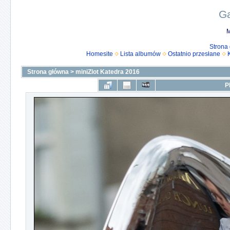
Ga
M
Strona
Homesite
Lista albumów
Ostatnio przesłane
Strona główna
>
miniZlot Katedra 2016
P