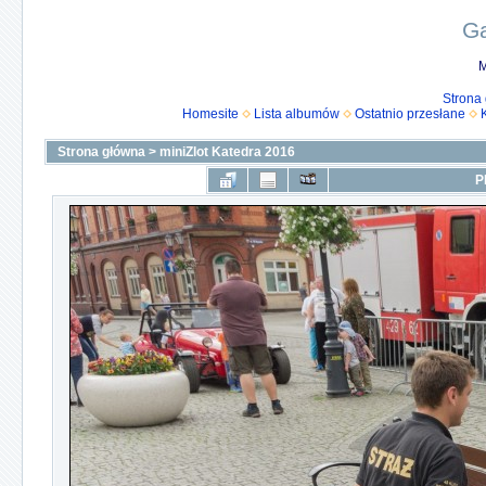
Ga
M
Strona
Homesite
Lista albumów
Ostatnio przesłane
Strona główna
>
miniZlot Katedra 2016
P