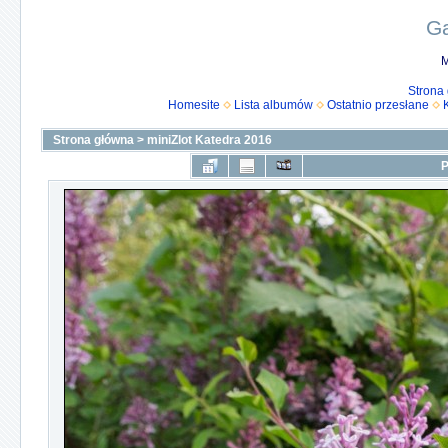
Ga
M
Strona
Homesite
Lista albumów
Ostatnio przesłane
Strona główna
>
miniZlot Katedra 2016
P