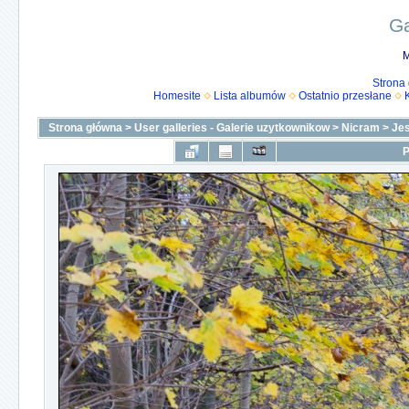
Ga
M
Strona
Homesite
Lista albumów
Ostatnio przesłane
Strona główna
>
User galleries - Galerie uzytkownikow
>
Nicram
>
Je
P