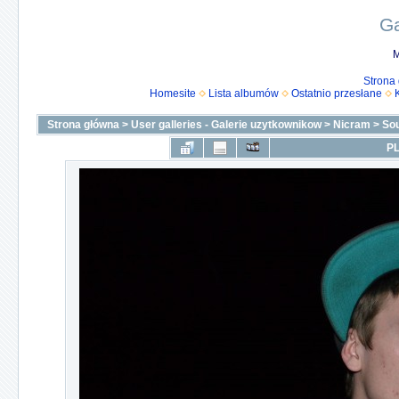
Ga
M
Strona
Homesite
Lista albumów
Ostatnio przesłane
Strona główna
>
User galleries - Galerie uzytkownikow
>
Nicram
>
Sou
PL