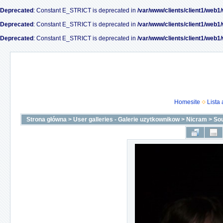
Deprecated
: Constant E_STRICT is deprecated in
/var/www/clients/client1/web1
Deprecated
: Constant E_STRICT is deprecated in
/var/www/clients/client1/web1
Deprecated
: Constant E_STRICT is deprecated in
/var/www/clients/client1/web1
Homesite
Lista
Strona główna
>
User galleries - Galerie uzytkownikow
>
Nicram
>
Sou