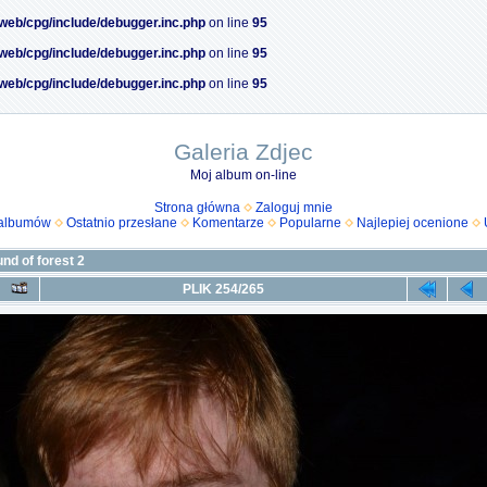
/web/cpg/include/debugger.inc.php
on line
95
/web/cpg/include/debugger.inc.php
on line
95
/web/cpg/include/debugger.inc.php
on line
95
Galeria Zdjec
Moj album on-line
Strona główna
Zaloguj mnie
 albumów
Ostatnio przesłane
Komentarze
Popularne
Najlepiej ocenione
nd of forest 2
PLIK 254/265