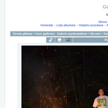
Ga
M
Strona
Homesite
Lista albumów
Ostatnio przesłane
Strona główna
>
User galleries - Galerie uzytkownikow
>
Nicram
>
Sou
PL