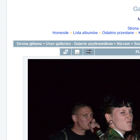
Ga
M
Strona
Homesite
Lista albumów
Ostatnio przesłane
Strona główna
>
User galleries - Galerie uzytkownikow
>
Nicram
>
Sou
PL