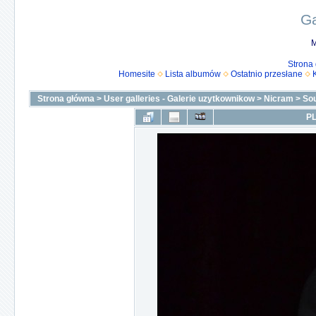
Ga
M
Strona
Homesite
Lista albumów
Ostatnio przesłane
Strona główna
>
User galleries - Galerie uzytkownikow
>
Nicram
>
Sou
PL