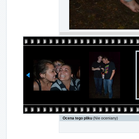
Ocena tego pliku
(Nie oceniany)