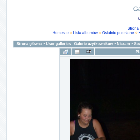
Ga
M
Strona
Homesite
Lista albumów
Ostatnio przesłane
Strona główna
>
User galleries - Galerie uzytkownikow
>
Nicram
>
Sou
PL