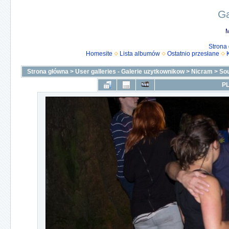
Ga
M
Strona
Homesite
Lista albumów
Ostatnio przesłane
Strona główna
>
User galleries - Galerie uzytkownikow
>
Nicram
>
Sou
PL