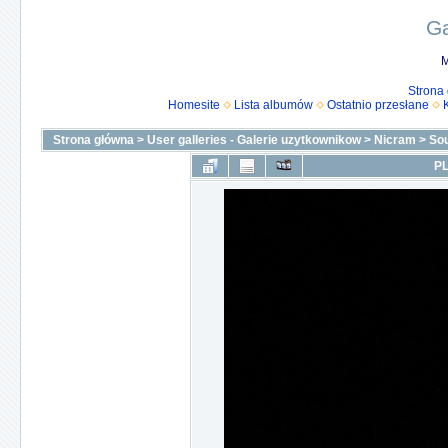
Ga
M
Strona
Homesite
Lista albumów
Ostatnio przesłane
Strona główna
>
User galleries - Galerie uzytkownikow
>
Nicram
>
Sou
PL