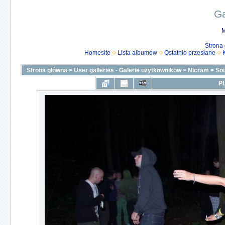
Ga
M
Strona
Homesite
Lista albumów
Ostatnio przesłane
Strona główna
>
User galleries - Galerie uzytkownikow
>
Nicram
>
Sou
PL