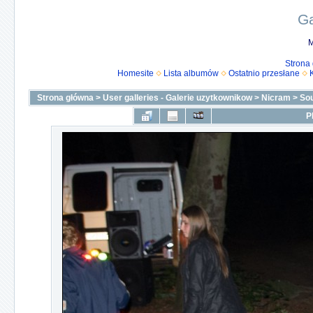
Ga
M
Strona
Homesite
Lista albumów
Ostatnio przesłane
Strona główna
>
User galleries - Galerie uzytkownikow
>
Nicram
>
Sou
P