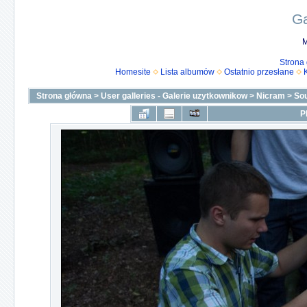
Ga
M
Strona
Homesite
Lista albumów
Ostatnio przesłane
Strona główna
>
User galleries - Galerie uzytkownikow
>
Nicram
>
Sou
P