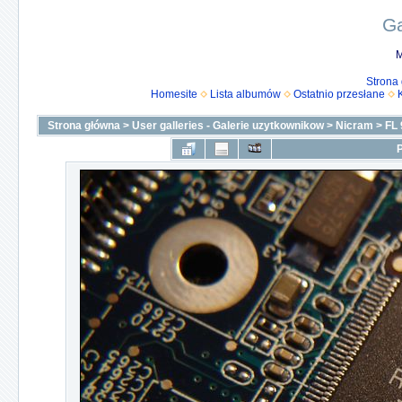
Ga
M
Strona
Homesite
Lista albumów
Ostatnio przesłane
Strona główna
>
User galleries - Galerie uzytkownikow
>
Nicram
>
FL 
P