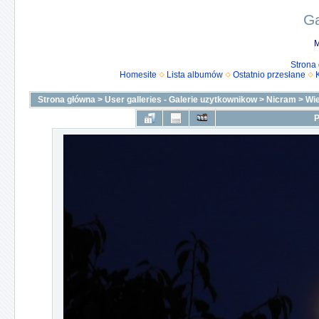
Ga
M
Strona
Homesite
Lista albumów
Ostatnio przesłane
Strona główna
>
User galleries - Galerie uzytkownikow
>
Nicram
>
Wi
P