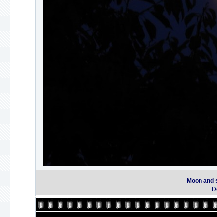
Moon and s
De