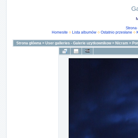
Ga
M
Strona
Homesite
Lista albumów
Ostatnio przesłane
Strona główna
>
User galleries - Galerie uzytkownikow
>
Nicram
>
Por