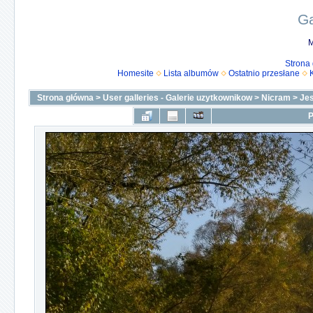
Ga
M
Strona
Homesite
Lista albumów
Ostatnio przesłane
Strona główna
>
User galleries - Galerie uzytkownikow
>
Nicram
>
Je
P