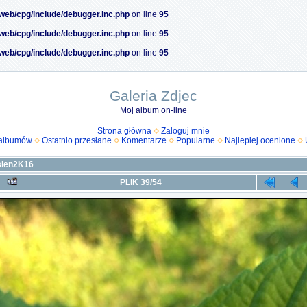
/web/cpg/include/debugger.inc.php
on line
95
/web/cpg/include/debugger.inc.php
on line
95
/web/cpg/include/debugger.inc.php
on line
95
Galeria Zdjec
Moj album on-line
Strona główna
Zaloguj mnie
 albumów
Ostatnio przesłane
Komentarze
Popularne
Najlepiej ocenione
sien2K16
PLIK 39/54