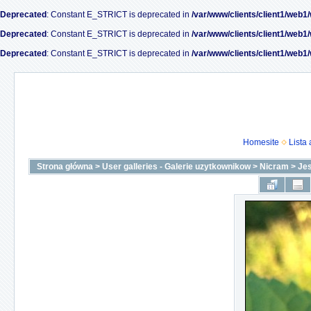
Deprecated
: Constant E_STRICT is deprecated in
/var/www/clients/client1/web1
Deprecated
: Constant E_STRICT is deprecated in
/var/www/clients/client1/web1
Deprecated
: Constant E_STRICT is deprecated in
/var/www/clients/client1/web1
Homesite
Lista
Strona główna
>
User galleries - Galerie uzytkownikow
>
Nicram
>
Je