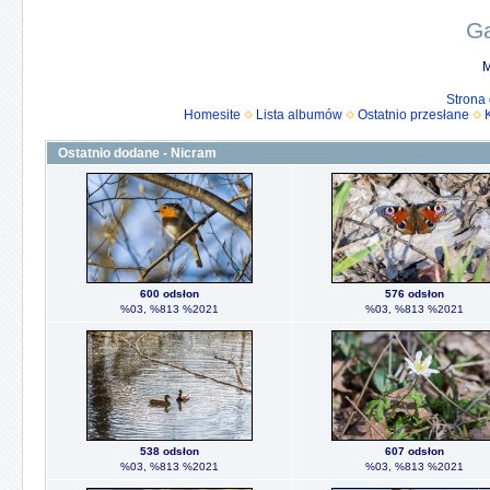
Ga
M
Strona
Homesite
Lista albumów
Ostatnio przesłane
Ostatnio dodane - Nicram
600 odsłon
576 odsłon
%03, %813 %2021
%03, %813 %2021
538 odsłon
607 odsłon
%03, %813 %2021
%03, %813 %2021