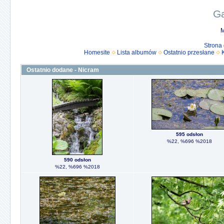
Ga
M
Strona
Homesite
Lista albumów
Ostatnio przesłane
Ostatnio dodane - Nicram
595 odsłon
%22, %696 %2018
590 odsłon
%22, %696 %2018