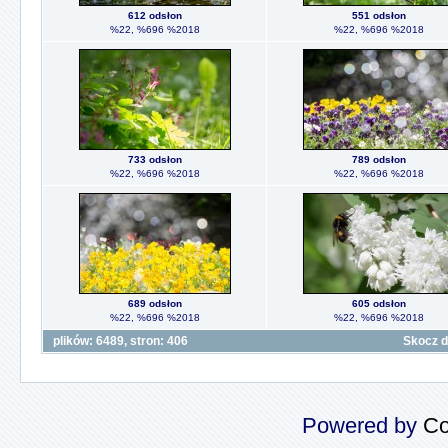
612 odsłon
551 odsłon
%22, %696 %2018
%22, %696 %2018
733 odsłon
789 odsłon
%22, %696 %2018
%22, %696 %2018
689 odsłon
605 odsłon
%22, %696 %2018
%22, %696 %2018
plików: 6489, stron: 406
Skocz d
Powered by
Co