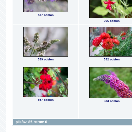
537 odsłon
606 odsłon
599 odsłon
592 odsłon
557 odsłon
633 odsłon
plików: 85, stron: 6