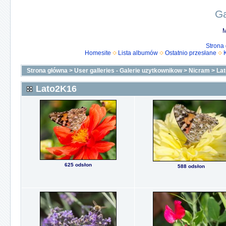
Ga
M
Strona
Homesite
Lista albumów
Ostatnio przesłane
Strona główna
>
User galleries - Galerie uzytkownikow
>
Nicram
>
La
Lato2K16
625 odsłon
588 odsłon