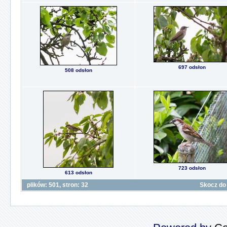
697 odsłon
508 odsłon
723 odsłon
613 odsłon
plików: 501, stron: 32
Skocz do