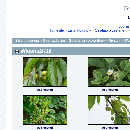
Ga
M
Strona
Homesite
Lista albumów
Ostatnio przesłane
Strona główna
>
User galleries - Galerie uzytkownikow
>
Nicram
>
Wi
Wiosna2K16
519 odsłon
530 odsłon
558 odsłon
530 odsłon