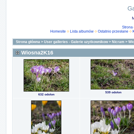
Ga
M
Strona
Homesite
Lista albumów
Ostatnio przesłane
Strona główna
>
User galleries - Galerie uzytkownikow
>
Nicram
>
Wi
Wiosna2K16
539 odsłon
632 odsłon