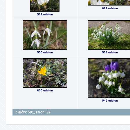
621 odsłon
531 odsłon
550 odsłon
509 odsłon
600 odsłon
545 odsłon
plików: 501, stron: 32