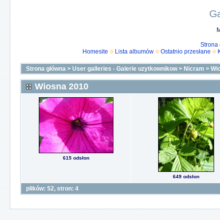
Ga
M
Strona
Homesite
Lista albumów
Ostatnio przesłane
Strona główna
>
User galleries - Galerie uzytkownikow
>
Nicram
>
Wi
Wiosna 2010
615 odsłon
649 odsłon
plików: 52, stron: 4