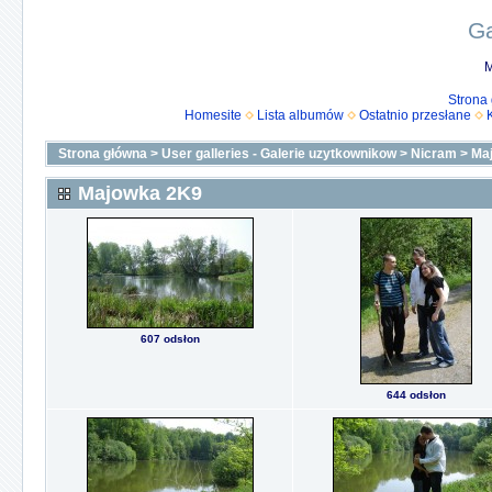
Ga
M
Strona
Homesite
Lista albumów
Ostatnio przesłane
Strona główna
>
User galleries - Galerie uzytkownikow
>
Nicram
>
Ma
Majowka 2K9
607 odsłon
644 odsłon