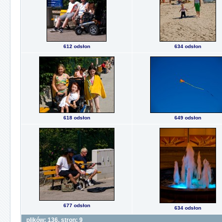
612 odsłon
634 odsłon
618 odsłon
649 odsłon
677 odsłon
634 odsłon
plików: 136, stron: 9