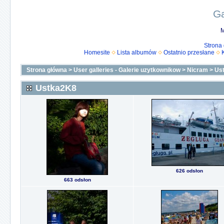
Ga
M
Strona
Homesite
Lista albumów
Ostatnio przesłane
Strona główna
>
User galleries - Galerie uzytkownikow
>
Nicram
>
Us
Ustka2K8
626 odsłon
663 odsłon