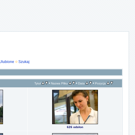
Ulubione
Szukaj
•
•
•
Tytuł
Nazwa Pliku
Data
Pozycja
626 odsłon