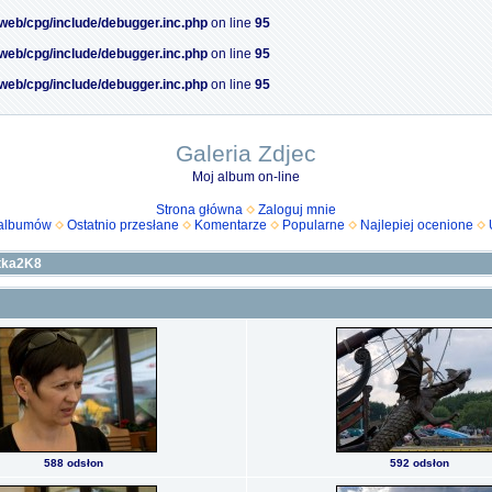
/web/cpg/include/debugger.inc.php
on line
95
/web/cpg/include/debugger.inc.php
on line
95
/web/cpg/include/debugger.inc.php
on line
95
Galeria Zdjec
Moj album on-line
Strona główna
Zaloguj mnie
 albumów
Ostatnio przesłane
Komentarze
Popularne
Najlepiej ocenione
tka2K8
588 odsłon
592 odsłon