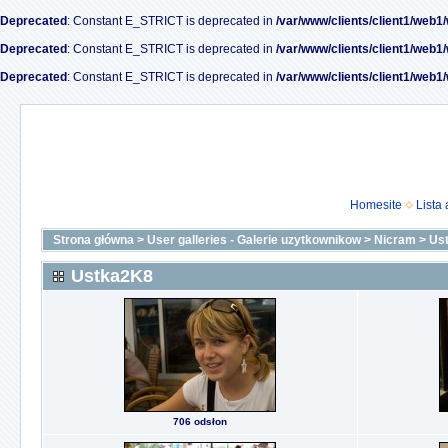
Deprecated
: Constant E_STRICT is deprecated in
/var/www/clients/client1/web1
Deprecated
: Constant E_STRICT is deprecated in
/var/www/clients/client1/web1
Deprecated
: Constant E_STRICT is deprecated in
/var/www/clients/client1/web1
Homesite
Lista
Strona główna
>
User galleries - Galerie uzytkownikow
>
Nicram
>
Us
Ustka2K8
706 odsłon