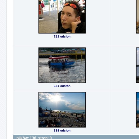
713 odsłon
621 odsłon
638 odsłon
plików: 136, stron: 9