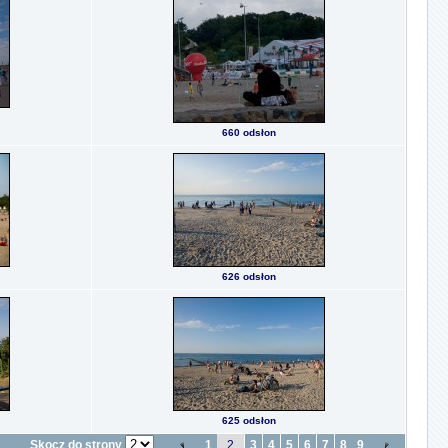
660 odsłon
626 odsłon
625 odsłon
Skocz do strony
1
2
3
4
5
6
7
8
9