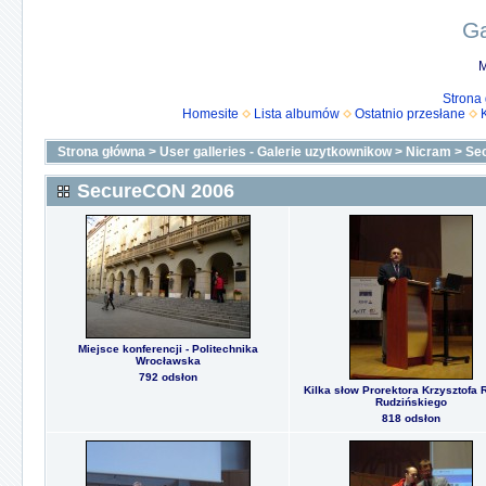
Ga
M
Strona
Homesite
Lista albumów
Ostatnio przesłane
Strona główna
>
User galleries - Galerie uzytkownikow
>
Nicram
>
Se
SecureCON 2006
Miejsce konferencji - Politechnika
Wrocławska
792 odsłon
Kilka słow Prorektora Krzysztofa 
Rudzińskiego
818 odsłon