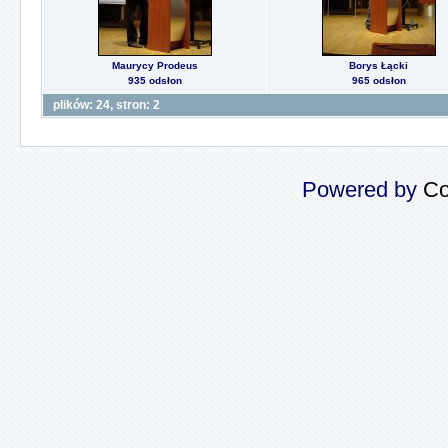
Maurycy Prodeus
Borys Łącki
935 odsłon
965 odsłon
plików: 24, stron: 2
Powered by
Co