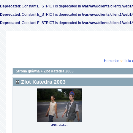
Deprecated
: Constant E_STRICT is deprecated in
/var/www/clients/client1/web1
Deprecated
: Constant E_STRICT is deprecated in
/var/www/clients/client1/web1
Deprecated
: Constant E_STRICT is deprecated in
/var/www/clients/client1/web1
Homesite
Lista
Strona główna
>
Zlot Katedra 2003
Zlot Katedra 2003
490 odsłon