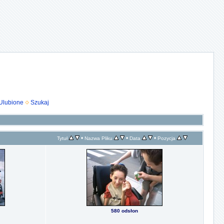
Ulubione
Szukaj
•
•
•
Tytuł
Nazwa Pliku
Data
Pozycja
580 odsłon