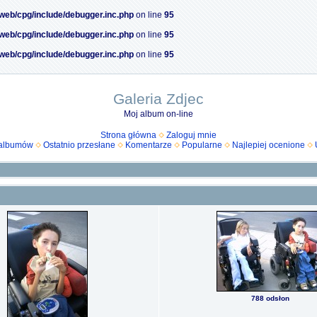
/web/cpg/include/debugger.inc.php
on line
95
/web/cpg/include/debugger.inc.php
on line
95
/web/cpg/include/debugger.inc.php
on line
95
Galeria Zdjec
Moj album on-line
Strona główna
Zaloguj mnie
 albumów
Ostatnio przesłane
Komentarze
Popularne
Najlepiej ocenione
788 odsłon