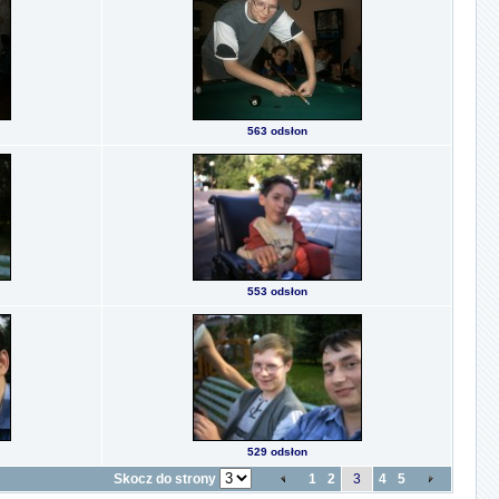
563 odsłon
553 odsłon
529 odsłon
Skocz do strony
1
2
3
4
5