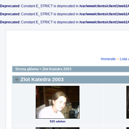
Deprecated
: Constant E_STRICT is deprecated in
/var/www/clients/client1/web1
Deprecated
: Constant E_STRICT is deprecated in
/var/www/clients/client1/web1
Deprecated
: Constant E_STRICT is deprecated in
/var/www/clients/client1/web1
Homesite
Lista
Strona główna
>
Zlot Katedra 2003
Zlot Katedra 2003
525 odsłon