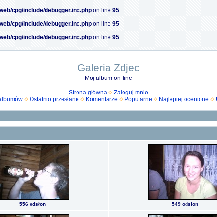
/web/cpg/include/debugger.inc.php
on line
95
/web/cpg/include/debugger.inc.php
on line
95
/web/cpg/include/debugger.inc.php
on line
95
Galeria Zdjec
Moj album on-line
Strona główna
Zaloguj mnie
 albumów
Ostatnio przesłane
Komentarze
Popularne
Najlepiej ocenione
556 odsłon
549 odsłon