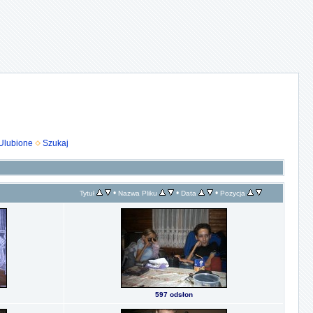
Ulubione
Szukaj
•
•
•
Tytuł
Nazwa Pliku
Data
Pozycja
597 odsłon