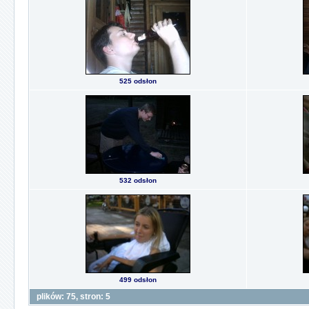
525 odsłon
532 odsłon
499 odsłon
plików: 75, stron: 5