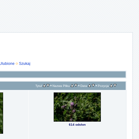
Ulubione
Szukaj
•
•
•
Tytuł
Nazwa Pliku
Data
Pozycja
614 odsłon