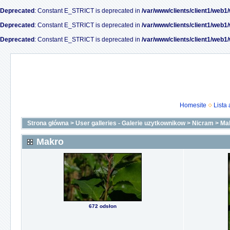
Deprecated
: Constant E_STRICT is deprecated in
/var/www/clients/client1/web1
Deprecated
: Constant E_STRICT is deprecated in
/var/www/clients/client1/web1
Deprecated
: Constant E_STRICT is deprecated in
/var/www/clients/client1/web1
Homesite
Lista
Strona główna
>
User galleries - Galerie uzytkownikow
>
Nicram
>
Ma
Makro
672 odsłon