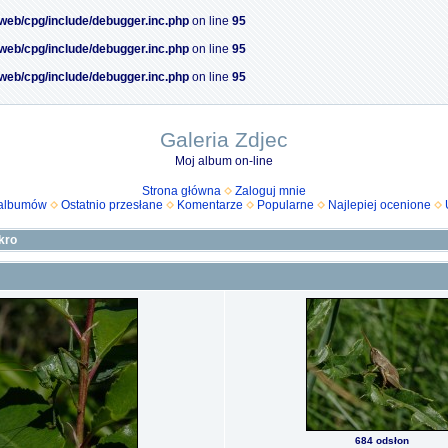
/web/cpg/include/debugger.inc.php
on line
95
/web/cpg/include/debugger.inc.php
on line
95
/web/cpg/include/debugger.inc.php
on line
95
Galeria Zdjec
Moj album on-line
Strona główna
Zaloguj mnie
 albumów
Ostatnio przesłane
Komentarze
Popularne
Najlepiej ocenione
kro
684 odsłon