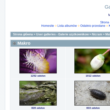
Ga
M
Strona
Homesite
Lista albumów
Ostatnio przesłane
Strona główna
>
User galleries - Galerie uzytkownikow
>
Nicram
>
Ma
Makro
1252 odsłon
1012 odsłon
828 odsłon
833 odsłon