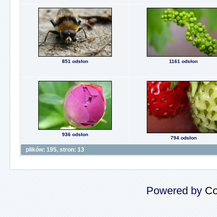
851 odsłon
1161 odsłon
936 odsłon
794 odsłon
plików: 195, stron: 13
Powered by
Co