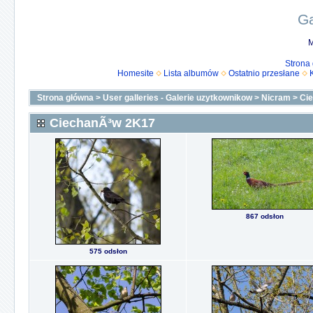
Ga
M
Strona
Homesite
Lista albumów
Ostatnio przesłane
Strona główna
>
User galleries - Galerie uzytkownikow
>
Nicram
>
Ci
CiechanÃ³w 2K17
867 odsłon
575 odsłon