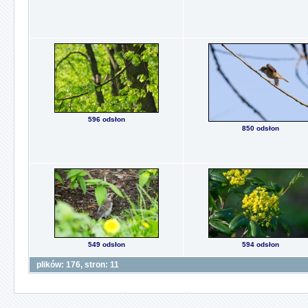
596 odsłon
850 odsłon
549 odsłon
594 odsłon
plików: 176, stron: 11