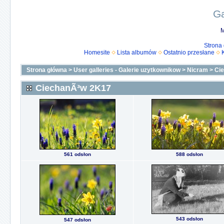
Ga
M
Strona
Homesite
Lista albumów
Ostatnio przesłane
Strona główna
>
User galleries - Galerie uzytkownikow
>
Nicram
>
Ci
CiechanÃ³w 2K17
561 odsłon
588 odsłon
543 odsłon
547 odsłon